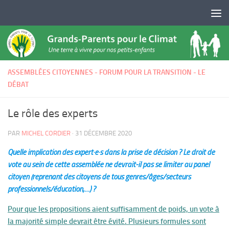
Skip to content
ASSEMBLÉES CITOYENNES - FORUM POUR LA TRANSITION - LE
DÉBAT
Le rôle des experts
PAR
MICHEL CORDIER
·
31 DÉCEMBRE 2020
Quelle implication des expert·e·s dans la prise de décision ? Le droit de
vote au sein de cette assemblée ne devrait-il pas se limiter au panel
citoyen (reprenant des citoyens de tous genres/âges/secteurs
professionnels/éducation,…) ?
Pour que les propositions aient suffisamment de poids, un vote à
la majorité simple devrait être évité. Plusieurs formules sont