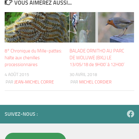
VOUS AIMEREZ AUSSI...
8° Chronique du Mille-pattes:
BALADE ORNITHO AU PARC
halte aux chenilles
DE WOLUWE (BXL) LE
processionnaires
13/05/18 de 9H00’ à 12H00’
4 AOÛT 2015
30 AVRIL 2018
PAR
JEAN-MICHEL CORRE
PAR
MICHEL CORDIER
SUIVEZ-NOUS :