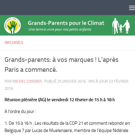
Skip to content
ARCHIVES
Grands-parents: à vos marques ! L’après
Paris a commencé.
PAR
MICHEL CORDIER
· PUBLIÉ
25 JANVIER 2016
· MIS À JOUR
23 FÉVRIER
2016
Réunion plénière (AG) le vendredi 12 février de 15 h à 18 h
A l’ordre du jour :
1. De 15 à 16 h : Les résultats de la COP 21 et comment rebondir en
Belgique ? par Lucas de Muelenaere, membre de l’équipe fédérale