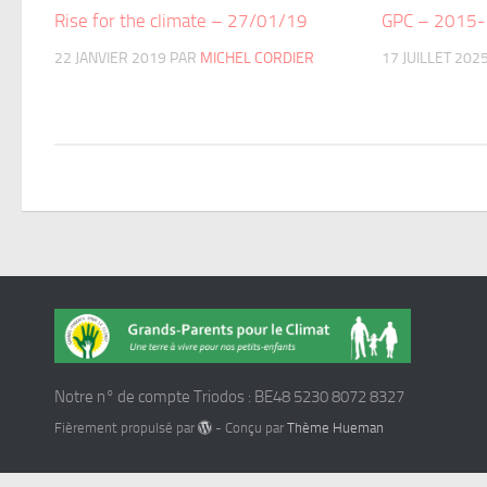
Rise for the climate – 27/01/19
GPC – 2015
22 JANVIER 2019
PAR
MICHEL CORDIER
17 JUILLET 202
Notre n° de compte Triodos : BE48 5230 8072 8327
Fièrement propulsé par
- Conçu par
Thème Hueman