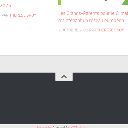
-2025
Les Grands-Parents pour le Clima
5
PAR
THÉRÈSE SNOY
maintenant un réseau européen.
2 OCTOBRE 2023
PAR
THÉRÈSE SNOY
Newsletter
Powered By :
XYZScripts.com