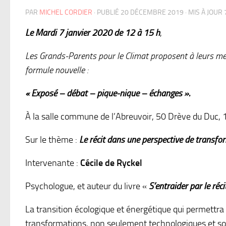
PAR
MICHEL CORDIER
· PUBLIÉ
20 DÉCEMBRE 2019
· MIS À JOUR
Le Mardi 7 janvier 2020 de 12 à 15 h
,
Les Grands-Parents pour le Climat proposent à leurs me
formule nouvelle :
« Exposé – débat – pique-nique – échanges ».
À la salle commune de l’Abreuvoir, 50 Drève du Duc, 
Sur le thème :
Le récit dans une perspective de transfor
Intervenante :
Cécile de Ryckel
Psychologue, et auteur du livre «
S’entraider par le réci
La transition écologique et énergétique qui permettra
transformations, non seulement technologiques et soci