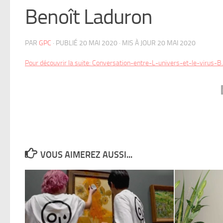
Benoît Laduron
PAR
GPC
· PUBLIÉ
20 MAI 2020
· MIS À JOUR
20 MAI 2020
Pour découvrir la suite: Conversation-entre-L-univers-et-le-virus-B
VOUS AIMEREZ AUSSI...