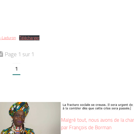
.-Laduron
Télécharger
Page 1 sur 1
1
Malgré tout, nous avons de la cha
par François de Borman