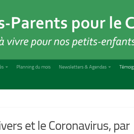
és
Planning du mois
Newsletters & Agendas
Témoig
vers et le Coronavirus, par