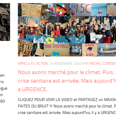
APPELS À L'ACTION
24 NOVEMBRE 2020
PAR
MICHEL CORDIE
Nous avons marché pour le climat. Puis, 
ien
crise sanitaire est arrivée. Mais aujourd’hu
ins
ongue
a URGENCE.
en
CLIQUEZ POUR VOIR LA VIDEO et PARTAGEZ un MAXI
 60
FAITES DU BRUIT !!! Nous avons marché pour le climat. Pu
crise sanitaire est arrivée. Mais aujourd’hui, il y a URGEN