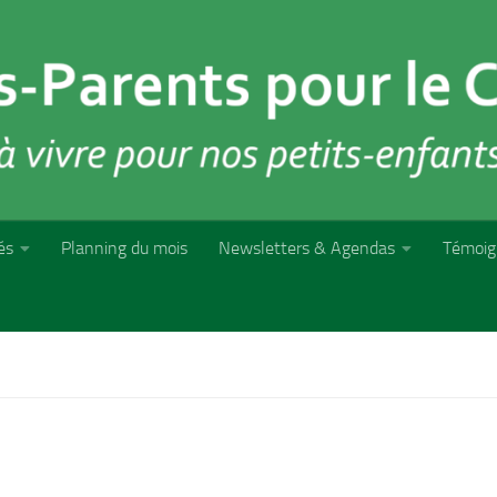
és
Planning du mois
Newsletters & Agendas
Témoig