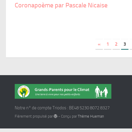
Coronapoème par Pascale Nicaise
«
1
2
3
Notre n° de compte Triodos : BE48 5230 8072 8327
Fièrement propulsé par
- Conçu par
Thème Hueman