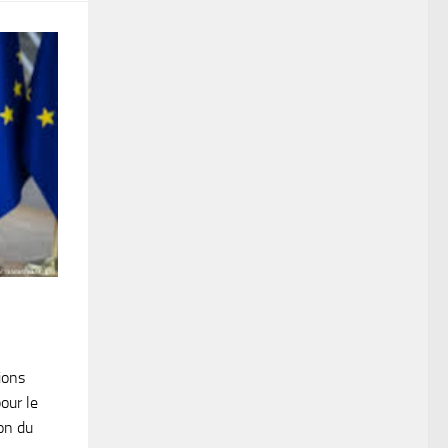
ions
our le
on du