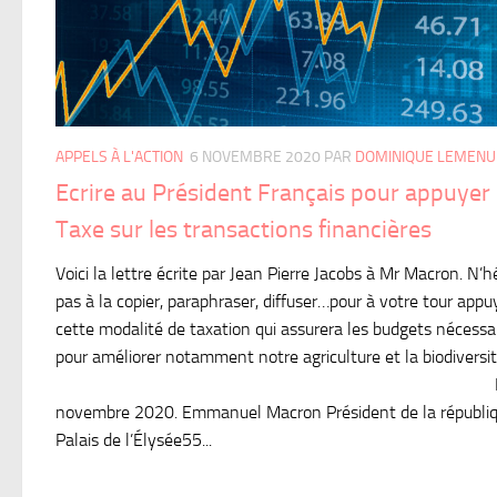
APPELS À L'ACTION
6 NOVEMBRE 2020
PAR
DOMINIQUE LEMENU
Ecrire au Président Français pour appuyer 
Taxe sur les transactions financières
Voici la lettre écrite par Jean Pierre Jacobs à Mr Macron. N’h
pas à la copier, paraphraser, diffuser…pour à votre tour appu
cette modalité de taxation qui assurera les budgets nécessa
pour améliorer notamment notre agriculture et la biodiversit
Le 
novembre 2020. Emmanuel Macron Président de la républi
Palais de l’Élysée55...