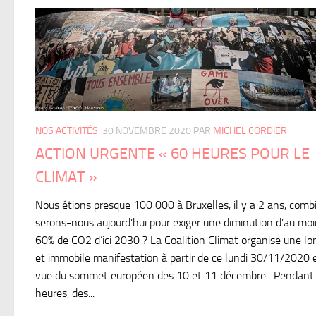
NOS ACTIVITÉS
30 NOVEMBRE 2020
PAR
MICHEL CORDIER
ACTION URGENTE « 60 HEURES POUR LE
CLIMAT »
Nous étions presque 100 000 à Bruxelles, il y a 2 ans, comb
serons-nous aujourd’hui pour exiger une diminution d’au mo
60% de CO2 d’ici 2030 ? La Coalition Climat organise une l
et immobile manifestation à partir de ce lundi 30/11/2020 
vue du sommet européen des 10 et 11 décembre. Pendant
heures, des...