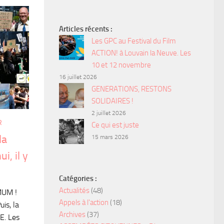
Articles récents :
Les GPC au Festival du Film
ACTION! à Louvain la Neuve. Les
10 et 12 novembre
16 juillet 2026
GENERATIONS, RESTONS
SOLIDAIRES !
2 juillet 2026
R
Ce qui est juste
la
15 mars 2026
i, il y
Catégories :
Actualités
(48)
MUM !
Appels à l'action
(18)
is, la
Archives
(37)
CE. Les