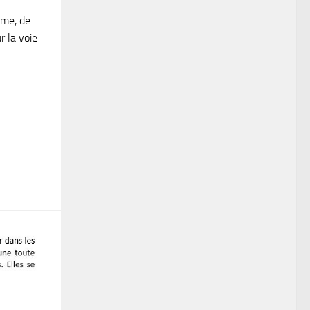
ême, de
 la voie