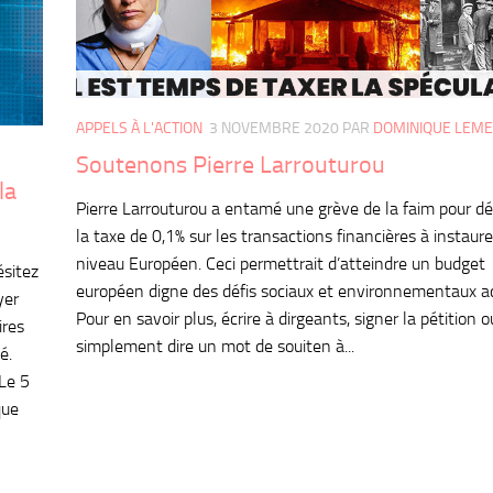
APPELS À L'ACTION
3 NOVEMBRE 2020
PAR
DOMINIQUE LEM
Soutenons Pierre Larrouturou
la
Pierre Larrouturou a entamé une grève de la faim pour d
la taxe de 0,1% sur les transactions financières à instaure
niveau Européen. Ceci permettrait d’atteindre un budget
ésitez
européen digne des défis sociaux et environnementaux ac
yer
Pour en savoir plus, écrire à dirgeants, signer la pétition o
ires
simplement dire un mot de souiten à...
é.
5
que