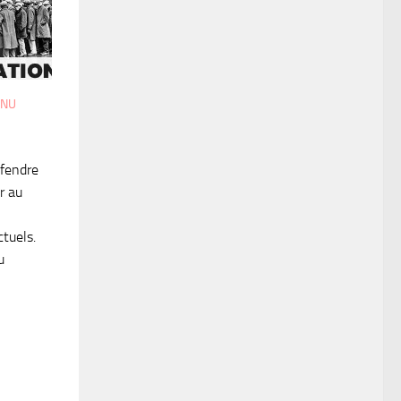
ENU
éfendre
r au
tuels.
u