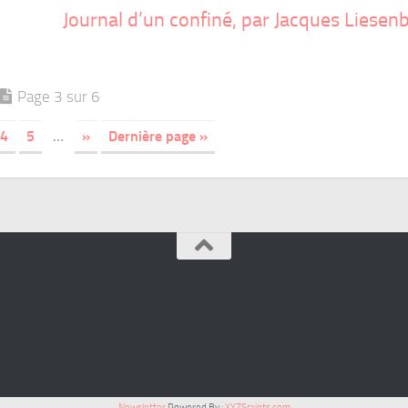
Journal d’un confiné, par Jacques Liesen
Page 3 sur 6
4
5
…
»
Dernière page »
Newsletter
Powered By :
XYZScripts.com