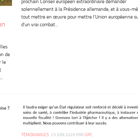
prochain Conseil européen extraordinaire demander
solennellement à la Présidence allemande, et à vous-m
tout mettre en œuvre pour mettre l’Union européenne sur
en
d’un vrai combat...
lles
on de
 le
t
..
TÉMOIGNAGES
23 JUIN 2020
PAR
GPC