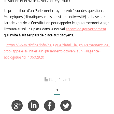
l’historien et écrivain David Van Reybrouck.
La proposition d’un Parlement citoyen centré sur des questions
écologiques (climatiques, mais aussi de biodiversité) se base sur
l’article 7bis de la Constitution pour appeler le gouvernement à agir.
Il trouve aussi une place dans le nouvel
accord de gouvernement
qui invite à laisser plus de place aux citoyens.
–
https://www.rtbf.be/info/belgique/detail_le-gouvernement-de-
croo-appele-a-initier-un-parlement-citoyen-sur-l-urgence-
ecologique?id=10602920
Page 1 sur 1
1