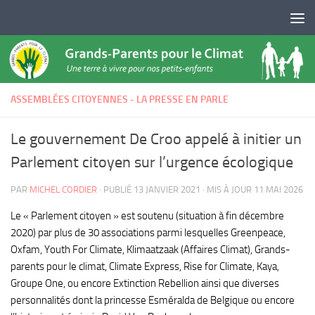
Skip to content
ASSEMBLÉES CITOYENNES - LA PRESSE EN PARLE
Le gouvernement De Croo appelé à initier un
Parlement citoyen sur l’urgence écologique
PAR
MICHEL CORDIER
· PUBLIÉ
13 JANVIER 2021
· MIS À JOUR
11 MAI 2026
Le « Parlement citoyen » est soutenu (situation à fin décembre
2020) par plus de 30 associations parmi lesquelles Greenpeace,
Oxfam, Youth For Climate, Klimaatzaak (Affaires Climat), Grands-
parents pour le climat, Climate Express, Rise for Climate, Kaya,
Groupe One, ou encore Extinction Rebellion ainsi que diverses
personnalités dont la princesse Esméralda de Belgique ou encore