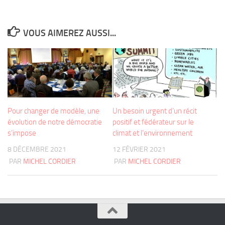
VOUS AIMEREZ AUSSI...
Pour changer de modèle, une
Un besoin urgent d’un récit
évolution de notre démocratie
positif et fédérateur sur le
s’impose
climat et l’environnement
8 DÉCEMBRE 2021
12 FÉVRIER 2021
PAR
MICHEL CORDIER
PAR
MICHEL CORDIER