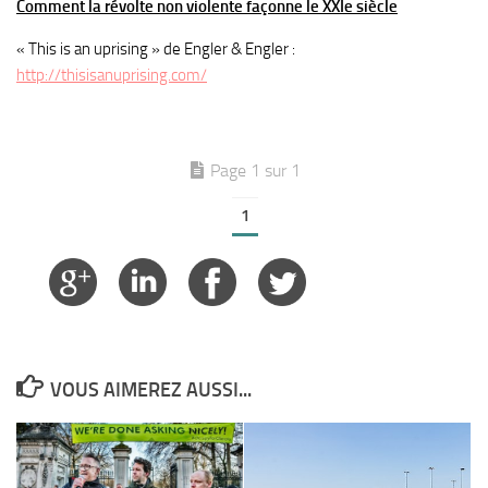
Comment la révolte non violente façonne le XXIe siècle
« This is an uprising » de Engler & Engler :
http://thisisanuprising.com/
Page 1 sur 1
1
VOUS AIMEREZ AUSSI...