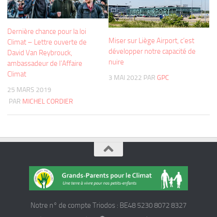
Dernière chance pour la loi
Miser sur Liège Airport, c’est
Climat – Lettre ouverte de
développer notre capacité de
David Van Reybrouck,
nuire
ambassadeur de l’Affaire
Climat
3 MAI 2022
PAR
GPC
25 MARS 2019
PAR
MICHEL CORDIER
Notre n° de compte Triodos : BE48 5230 8072 8327