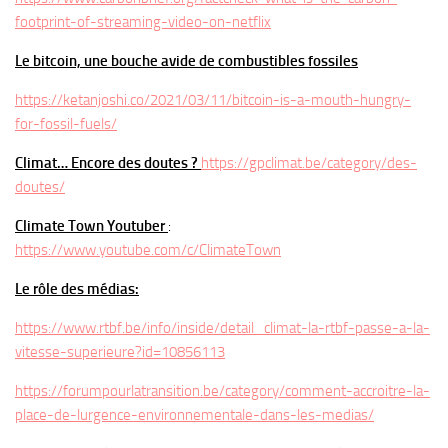
footprint-of-streaming-video-on-netflix
Le bitcoin, une bouche avide de combustibles fossiles
https://ketanjoshi.co/2021/03/11/bitcoin-is-a-mouth-hungry-
for-fossil-fuels/
Climat… Encore des doutes ?
https://gpclimat.be/category/des-
doutes/
Climate Town Youtuber
:
https://www.youtube.com/c/ClimateTown
Le rôle des médias:
https://www.rtbf.be/info/inside/detail_climat-la-rtbf-passe-a-la-
vitesse-superieure?id=10856113
https://forumpourlatransition.be/category/comment-accroitre-la-
place-de-lurgence-environnementale-dans-les-medias/