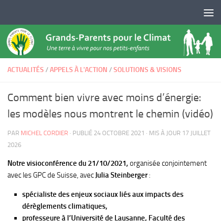
Skip to content
ACTUALITÉS
/
APPELS À L'ACTION
/
SOLUTIONS & VISIONS
Comment bien vivre avec moins d’énergie:
les modèles nous montrent le chemin (vidéo)
PAR
MICHEL CORDIER
· PUBLIÉ
24 OCTOBRE 2021
· MIS À JOUR
17 JUILLET
2026
Notre visioconférence du 21/10/2021,
organisée conjointement
avec les GPC de Suisse, avec
Julia Steinberger
:
spécialiste des enjeux sociaux liés aux impacts des
dérèglements climatiques,
professeure à l’Université de Lausanne, Faculté des