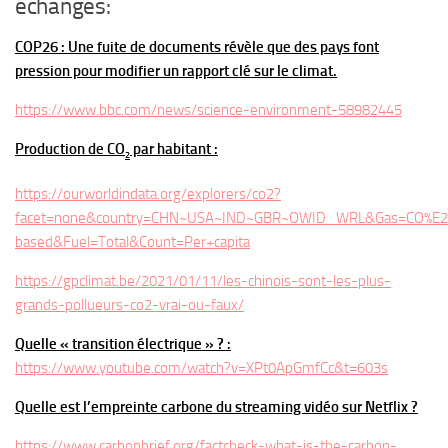
échanges:
COP26 : Une fuite de documents révèle que des pays font
pression pour modifier un rapport clé sur le climat.
https://www.bbc.com/news/science-environment-58982445
Production de CO
par habitant :
2
https://ourworldindata.org/explorers/co2?
facet=none&country=CHN~USA~IND~GBR~OWID_WRL&Gas=CO%E2%8
based&Fuel=Total&Count=Per+capita
https://gpclimat.be/2021/01/11/les-chinois-sont-les-plus-
grands-pollueurs-co2-vrai-ou-faux/
Quelle
« transition électrique » ? :
https://www.youtube.com/watch?v=XPt0ApGmfCc&t=603s
Quelle est l’empreinte carbone du streaming vidéo sur Netflix ?
https://www.carbonbrief.org/factcheck-what-is-the-carbon-