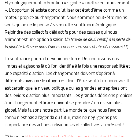
Etymologiquement, « émotion » signifie « mettre en mouvement
». L’opportunité existe donc d’utiliser cet état d’âme comme un
moteur propice au changement. Nous sommes peut-être moins
seuls qu’on ne le pense à vivre cette souffrance écologique.
Rejoindre des collectifs déjà actifs pour des causes qui nous
animent est une option à saisir.
Un travail de deuil relatif à la perte de
la planète telle que nous l’avons connue sera sans doute nécessaire
(**).
La souffrance pourrait devenir une force. Reconnaissons nos
limites et agissons là où l’on identifie à la fois une responsabilité et
une capacité d’action. Les changements doivent s’opérer à
différents niveaux : le citoyen est loin d’être seul à la manœuvre. Il
est certain que le niveau politique ou les grandes entreprises ont
des leviers d’action plus importants. Les grandes décisions propices
à un changement efficace doivent se prendre à un niveau plus
global. Mais faisons notre part. Le monde tel que nous l’avons
connu n’est pas à l’agenda du futur, mais ne négligeons pas
l’importance des actions individuelles et collectives au présent !
(*) Source:
https://uclouvain.be/fr/decouvrir/actualites/1-belge-