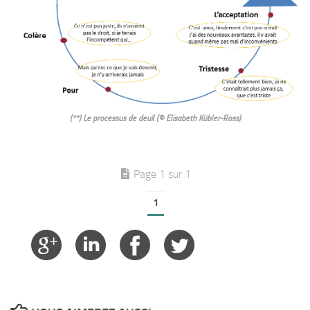
(**) Le processus de deuil (© Elisabeth Kübler-Ross)
Page 1 sur 1
1