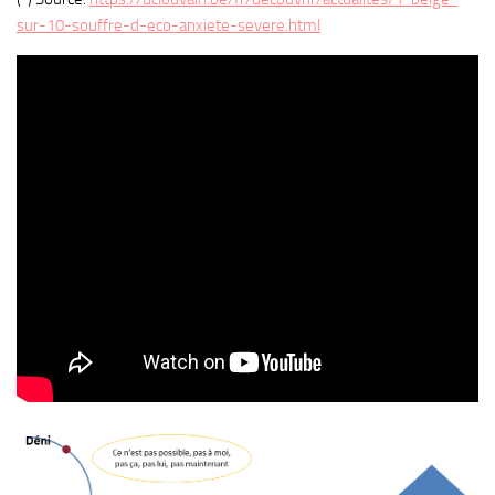
sur-10-souffre-d-eco-anxiete-severe.html