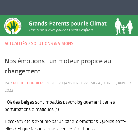
Skip to content
ACTUALITÉS
/
SOLUTIONS & VISIONS
Nos émotions : un moteur propice au
changement
PAR
MICHEL CORDIER
· PUBLIÉ
20 JANVIER 2022
· MIS À JOUR
21 JANVIER
2022
10% des Belges sont impactés psychologiquement par les
perturbations climatiques (*)
L’éco-anxiété s’exprime par un panel d’émotions. Quelles sont-
elles ? Et que faisons-nous avec ces émotions ?