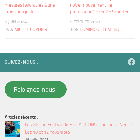
mesures favorables à une
notre mouvement : le
Transition juste
professeur Olivier De Schutter
1 JUIN 2024
5 FÉVRIER 2021
PAR
MICHEL CORDIER
PAR
DOMINIQUE LEMENU
SUIVEZ-NOUS :
Rejoignez-nous !
Articles récents :
Les GPC au Festival du Film ACTION! à Louvain la Neuve.
Les 10 et 12 novembre
16 juillet 2026