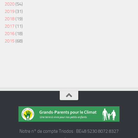
2020
(54)
2019
(31)
2018
(19)
2017
(11)
2016
(18)
2015
(68)
Notre n° de compte Triodos : BE48 5230 8072 8327