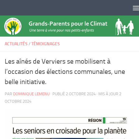
Skip to content
ACTUALITÉS
/
TÉMOIGNAGES
Les aînés de Verviers se mobilisent à
l’occasion des élections communales, une
belle initiative.
PAR
DOMINIQUE LEMENU
· PUBLIÉ
2 OCTOBRE 2024
· MIS À JOUR
2
OCTOBRE 2024