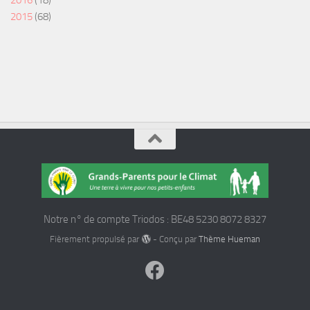
2016
(18)
2015
(68)
Notre n° de compte Triodos : BE48 5230 8072 8327
Fièrement propulsé par
- Conçu par
Thème Hueman