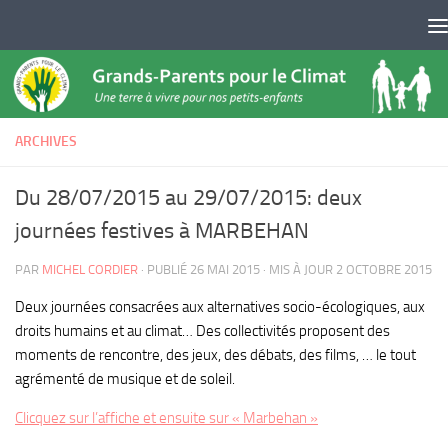
Skip to content
ARCHIVES
Du 28/07/2015 au 29/07/2015: deux
journées festives à MARBEHAN
PAR
MICHEL CORDIER
· PUBLIÉ
26 MAI 2015
· MIS À JOUR
2 OCTOBRE 2015
Deux journées consacrées aux alternatives socio-écologiques, aux
droits humains et au climat… Des collectivités proposent des
moments de rencontre, des jeux, des débats, des films, … le tout
agrémenté de musique et de soleil.
Clicquez sur l’affiche et ensuite sur « Marbehan »