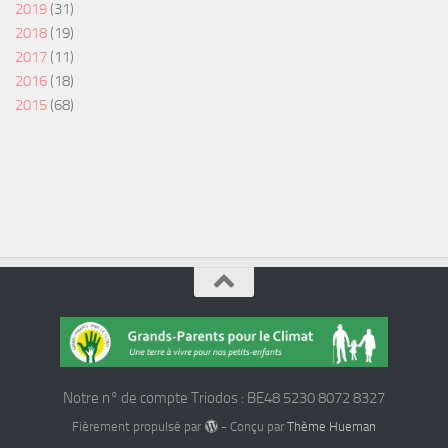
2019
(31)
2018
(19)
2017
(11)
2016
(18)
2015
(68)
Notre n° de compte Triodos : BE48 5230 8072 8327
Fièrement propulsé par
- Conçu par
Thème Hueman