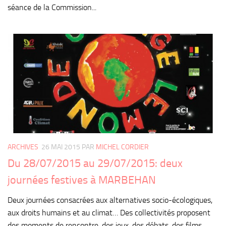
séance de la Commission...
ARCHIVES
26 MAI 2015
PAR
MICHEL CORDIER
Du 28/07/2015 au 29/07/2015: deux
journées festives à MARBEHAN
Deux journées consacrées aux alternatives socio-écologiques,
aux droits humains et au climat… Des collectivités proposent
des moments de rencontre, des jeux, des débats, des films, …