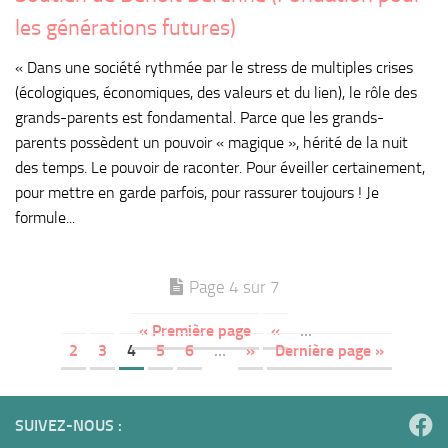
les générations futures)
« Dans une société rythmée par le stress de multiples crises
(écologiques, économiques, des valeurs et du lien), le rôle des
grands-parents est fondamental. Parce que les grands-
parents possèdent un pouvoir « magique », hérité de la nuit
des temps. Le pouvoir de raconter. Pour éveiller certainement,
pour mettre en garde parfois, pour rassurer toujours ! Je
formule...
Page 4 sur 7
« Première page
«
…
2
3
4
5
6
…
»
Dernière page »
SUIVEZ-NOUS :