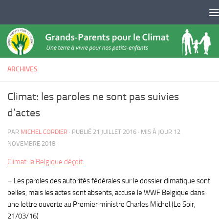
Skip to content
ARCHIVES
Climat: les paroles ne sont pas suivies
d’actes
PAR
MICHEL CORDIER
· PUBLIÉ
21 JUILLET 2016
· MIS À JOUR
12
NOVEMBRE 2018
Climat: la Belgique déçoit.
– Les paroles des autorités fédérales sur le dossier climatique sont
belles, mais les actes sont absents, accuse le WWF Belgique dans
une lettre ouverte au Premier ministre Charles Michel.(Le Soir,
21/03/16)