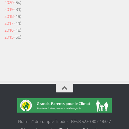
2020
(54)
2019
(31)
2018
(19)
2017
(11)
2016
(18)
2015
(68)
Notre n° de compte Triodos : BE48 5230 8072 8327