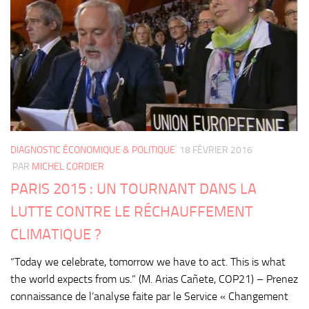
DIAGNOSTIC ÉCONOMIQUE & POLITIQUE
18 FÉVRIER 2016
PAR
MICHEL CORDIER
PARIS 2015 : UN TOURNANT DANS LA
LUTTE CONTRE LE RÉCHAUFFEMENT
CLIMATIQUE ?
“Today we celebrate, tomorrow we have to act. This is what
the world expects from us.” (M. Arias Cañete, COP21) – Prenez
connaissance de l’analyse faite par le Service « Changement