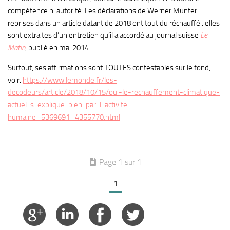
compétence ni autorité. Les déclarations de Werner Munter
reprises dans un article datant de 2018 ont tout du réchauffé : elles
sont extraites d’un entretien qu’il a accordé au journal suisse
Le
Matin
, publié en mai 2014.
Surtout, ses affirmations sont TOUTES contestables sur le fond,
voir:
https://www.lemonde.fr/les-
decodeurs/article/2018/10/15/oui-le-rechauffement-climatique-
actuel-s-explique-bien-par-l-activite-
humaine_5369691_4355770.html
Page 1 sur 1
1