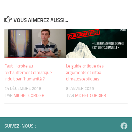
VOUS AIMEREZ AUSSI...
Faut-il croire au
Le guide critique des
réchauffement climatique…
arguments et intox
induit par l’humanité ?
climatosceptiques
24 DÉCEMBRE 2018
8 JANVIER 2025
PAR
MICHEL CORDIER
PAR
MICHEL CORDIER
SUIVEZ-NOUS :