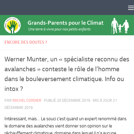
Skip to content
ENCORE DES DOUTES ?
Werner Munter, un « spécialiste reconnu des
avalanches » conteste le rôle de l’homme
dans le bouleversement climatique. Info ou
intox ?
PAR
MICHEL CORDIER
· PUBLIÉ
20 DÉCEMBRE 2019
· MIS À JOUR
21
DÉCEMBRE 2019
Intéressant, mais… Le souci c’est quand un expert renommé dans
le domaine des avalanches vient donner son opinion sur le
réchauffement climatique, domaine dans lequel il n’a aucune