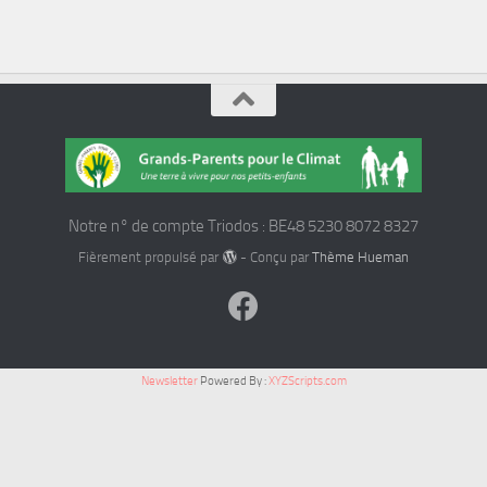
Notre n° de compte Triodos : BE48 5230 8072 8327
Fièrement propulsé par
- Conçu par
Thème Hueman
Newsletter
Powered By :
XYZScripts.com