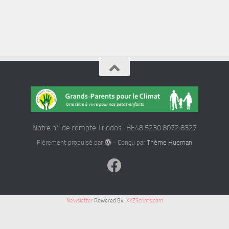
Notre n° de compte Triodos : BE48 5230 8072 8327
Fièrement propulsé par
- Conçu par
Thème Hueman
Newsletter
Powered By :
XYZScripts.com