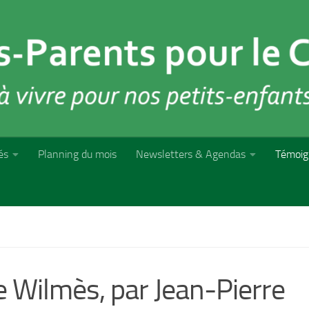
és
Planning du mois
Newsletters & Agendas
Témoig
 Wilmès, par Jean-Pierre