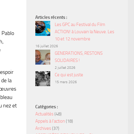
Articles récents :
Les GPC au Festival du Film
ACTION! à Louvain la Neuve. Les
n Pablo
10 et 12 novembre
h,
16 juillet 2026
e
GENERATIONS, RESTONS
SOLIDAIRES !
2 juillet 2026
sespoir
Ce qui est juste
 de la
15 mars 2026
s œuvres
ableau
u nez et
Catégories :
Actualités
(48)
Appels à l'action
(18)
Archives
(37)