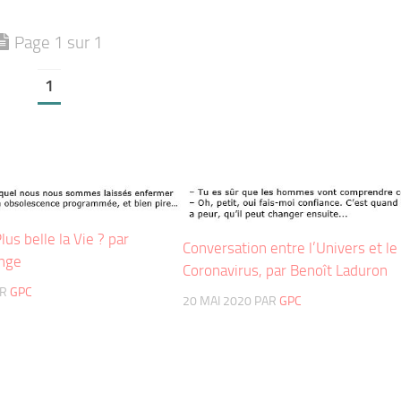
Page 1 sur 1
1
us belle la Vie ? par
Conversation entre l’Univers et le
nge
Coronavirus, par Benoît Laduron
AR
GPC
20 MAI 2020
PAR
GPC