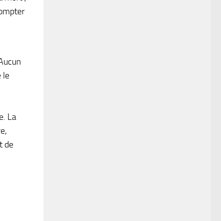
compter
 Aucun
 le
e. La
e,
t de