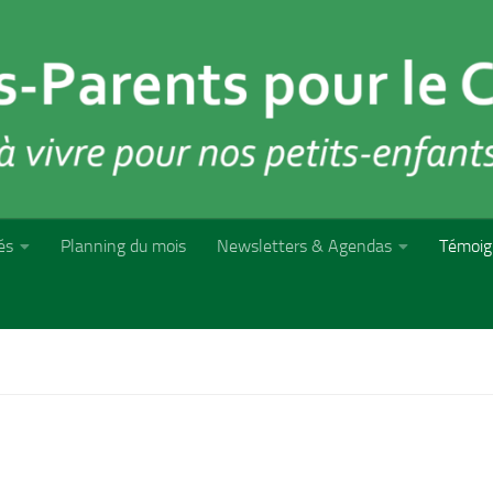
és
Planning du mois
Newsletters & Agendas
Témoig