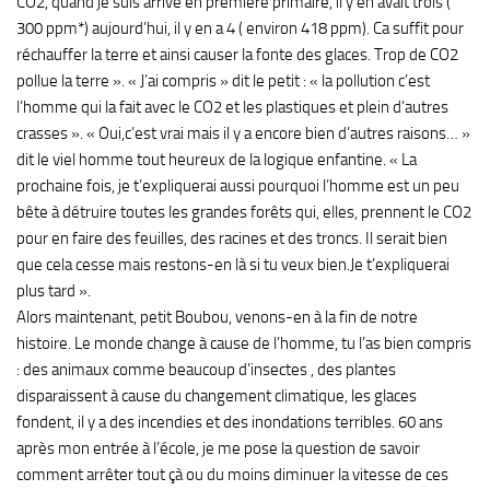
CO2, quand je suis arrivé en première primaire, il y en avait trois (
300 ppm*) aujourd’hui, il y en a 4 ( environ 418 ppm). Ca suffit pour
réchauffer la terre et ainsi causer la fonte des glaces. Trop de CO2
pollue la terre ». « J’ai compris » dit le petit : « la pollution c’est
l’homme qui la fait avec le CO2 et les plastiques et plein d’autres
crasses ». « Oui,c’est vrai mais il y a encore bien d’autres raisons… »
dit le viel homme tout heureux de la logique enfantine. « La
prochaine fois, je t’expliquerai aussi pourquoi l’homme est un peu
bête à détruire toutes les grandes forêts qui, elles, prennent le CO2
pour en faire des feuilles, des racines et des troncs. Il serait bien
que cela cesse mais restons-en là si tu veux bien.Je t’expliquerai
plus tard ».
Alors maintenant, petit Boubou, venons-en à la fin de notre
histoire. Le monde change à cause de l’homme, tu l’as bien compris
: des animaux comme beaucoup d’insectes , des plantes
disparaissent à cause du changement climatique, les glaces
fondent, il y a des incendies et des inondations terribles. 60 ans
après mon entrée à l’école, je me pose la question de savoir
comment arrêter tout çà ou du moins diminuer la vitesse de ces