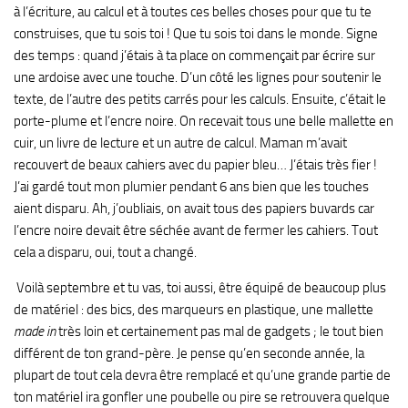
à l’écriture, au calcul et à toutes ces belles choses pour que tu te
construises, que tu sois toi ! Que tu sois toi dans le monde. Signe
des temps : quand j’étais à ta place on commençait par écrire sur
une ardoise avec une touche. D’un côté les lignes pour soutenir le
texte, de l’autre des petits carrés pour les calculs. Ensuite, c’était le
porte-plume et l’encre noire. On recevait tous une belle mallette en
cuir, un livre de lecture et un autre de calcul. Maman m’avait
recouvert de beaux cahiers avec du papier bleu… J’étais très fier !
J’ai gardé tout mon plumier pendant 6 ans bien que les touches
aient disparu. Ah, j’oubliais, on avait tous des papiers buvards car
l’encre noire devait être séchée avant de fermer les cahiers. Tout
cela a disparu, oui, tout a changé.
Voilà septembre et tu vas, toi aussi, être équipé de beaucoup plus
de matériel : des bics, des marqueurs en plastique, une mallette
made in
très loin et certainement pas mal de gadgets ; le tout bien
différent de ton grand-père. Je pense qu’en seconde année, la
plupart de tout cela devra être remplacé et qu’une grande partie de
ton matériel ira gonfler une poubelle ou pire se retrouvera quelque