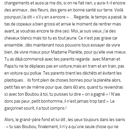
changements et aussi je me dis, si on ne fait rien, y aura-t-il encore
des animaux , des fleurs, des gens en bonne santé sur terre. Voilà
pourquoi j’ai dit « s’il y en a encore » … Regarde, le temps a passé, le
tas de copeaux a bien grossi et arrive le moment de rentrer mais
avant, je voudrais encore te dire ceci. Moi, je suis vieux, j’ai des
cheveux blancs mais toi tu es tout jeune. Ce n’est pas grave car
ensemble , dès maintenant nous pouvons tous essayer de vivre
bien, de vivre mieux pour Madame Planète, pour qu’elle vive mieux.
Tu as déjà commencé avec tes parents regarde : avec Maman et
Papa tu ne te déplaces pas en voiture,mais en tram et en train, pas
en voiture qui pollue. Tes parents trient les déchêts et évitent les
plastiques… ils font plein de choses bonnes pour la planète alors,
petit fais en de même pour que, dans 60 ans, quand tu reviendras
ici avec ton Boubou à toi, tu puisses lui dire « on a gagné » ! N’aie
donc pas peur, petit bonhomme, il n’est jamais trop tard ». Le
garçonnet sourit, il a tout compris !
Alors, le grand-père fond et lui dit , les yeux toujours dans les siens
: « tu sais Boubou, finalement, il n’y a qu’une seule chose qui ne