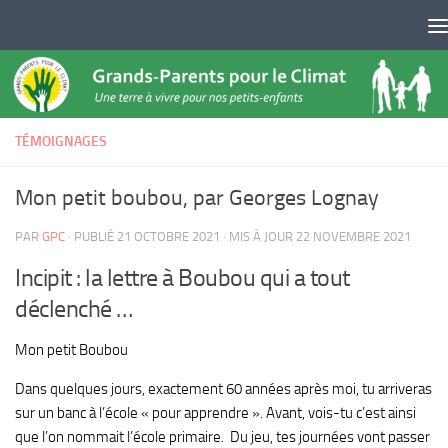
Skip to content
TÉMOIGNAGES
Mon petit boubou, par Georges Lognay
PAR
GPC
· PUBLIÉ
21 OCTOBRE 2021
· MIS À JOUR
22 NOVEMBRE 2021
Incipit : la lettre à Boubou qui a tout
déclenché …
Mon petit Boubou
Dans quelques jours, exactement 60 années après moi, tu arriveras
sur un banc à l’école « pour apprendre ». Avant, vois-tu c’est ainsi
que l’on nommait l’école primaire. Du jeu, tes journées vont passer