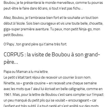
Boubou, je te présenterai le monde merveilleux, comme tu pourras
peut-être le faire dans 60 ans, si tout n’est pas fichu…
Allez, Boubou, je t’embrasse bien fort et te souhaite un tout bon
début à l’école. Sois bien courageux et vis une toute belle, chouette,
giga-super première aventure. Tu peux, mon petit Ninja-go, mon
petit Boubou.
O’Papy , ton grand père qui t’aime très fort.
CORPUS : la visite de Boubou à son grand-
père…
Papa ou Maman a lu ma lettre.
Le petit s’était tant réjoui de recevoir un courrier à son nom.
Ninette, sa « grande cousine » en recevait une chaque semaine
avec les mots que l’ aïeul lui écrivait en belle calligraphie, comme en
1961. Mais, pour la lettre de Boubou c’est sans compter sur l’impact
un peu manqué du petit plis qui se voulait « encourageant » car
l’enfant est très subtil, il a tout capté et s’est arrêté sur des mots