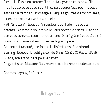
filer au lit. Fais bien comme Ninette, ta « grande cousine ». Elle
mouille sa brosse et son dentifrice puis coupe l’eau pour ne pas en
gaspiller, le temps du brossage. Quelques gouttes d’économisées,
« c’est bon pour la planète » dit-elle ».
« Ah Ninette, Ah Boubou, Ah Gastounet et Féfé mes petits
enfants… comme je voudrais que vous soyez bien dans 60 ans et
que vous viviez dans un monde un peu réparé grâce à vous, à eux, à
nous tous ! I have a dream » pense le grand père.
Boubou est rassuré, une fois au lit, il s’est aussitôt endormi….
Starring : Boubou, le petit garçon de 6 ans, GéhèL (O’Papy, l’aïeul) ,
66 ans, son grand-père pour le climat.
En guest star : Madame Nature avec tous les respects des acteurs.
Georges Lognay, Août 2021
Page 1 sur 1
1