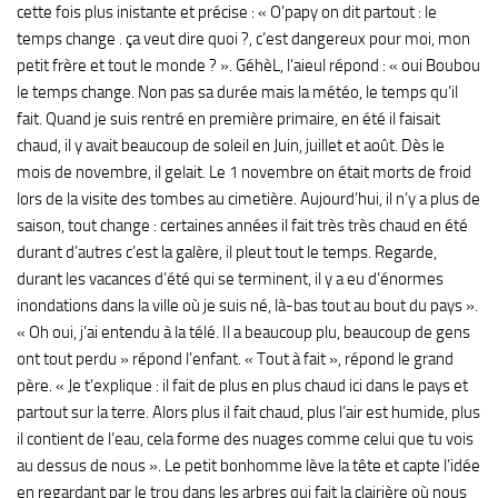
cette fois plus inistante et précise : « O’papy on dit partout : le
temps change . ça veut dire quoi ?, c’est dangereux pour moi, mon
petit frère et tout le monde ? ». GéhèL, l’aieul répond : « oui Boubou
le temps change. Non pas sa durée mais la météo, le temps qu’il
fait. Quand je suis rentré en première primaire, en été il faisait
chaud, il y avait beaucoup de soleil en Juin, juillet et août. Dès le
mois de novembre, il gelait. Le 1 novembre on était morts de froid
lors de la visite des tombes au cimetière. Aujourd’hui, il n’y a plus de
saison, tout change : certaines années il fait très très chaud en été
durant d’autres c’est la galère, il pleut tout le temps. Regarde,
durant les vacances d’été qui se terminent, il y a eu d’énormes
inondations dans la ville où je suis né, là-bas tout au bout du pays ».
« Oh oui, j’ai entendu à la télé. Il a beaucoup plu, beaucoup de gens
ont tout perdu » répond l’enfant. « Tout à fait », répond le grand
père. « Je t’explique : il fait de plus en plus chaud ici dans le pays et
partout sur la terre. Alors plus il fait chaud, plus l’air est humide, plus
il contient de l’eau, cela forme des nuages comme celui que tu vois
au dessus de nous ». Le petit bonhomme lève la tête et capte l’idée
en regardant par le trou dans les arbres qui fait la clairière où nous