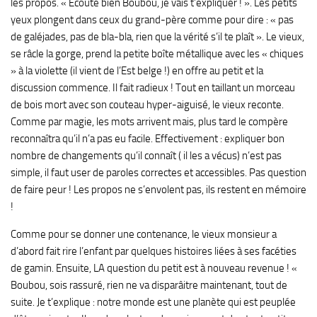
les propos. « Ecoute bien Boubou, je vais t’expliquer ! ». Les petits
yeux plongent dans ceux du grand-père comme pour dire : « pas
de galéjades, pas de bla-bla, rien que la vérité s’il te plaît ». Le vieux,
se râcle la gorge, prend la petite boîte métallique avec les « chiques
» à la violette (il vient de l’Est belge !) en offre au petit et la
discussion commence. Il fait radieux ! Tout en taillant un morceau
de bois mort avec son couteau hyper-aiguisé, le vieux reconte.
Comme par magie, les mots arrivent mais, plus tard le compère
reconnaîtra qu’il n’a pas eu facile. Effectivement : expliquer bon
nombre de changements qu’il connaît ( il les a vécus) n’est pas
simple, il faut user de paroles correctes et accessibles. Pas question
de faire peur ! Les propos ne s’envolent pas, ils restent en mémoire
!
Comme pour se donner une contenance, le vieux monsieur a
d’abord fait rire l’enfant par quelques histoires liées à ses facéties
de gamin. Ensuite, LA question du petit est à nouveau revenue ! «
Boubou, sois rassuré, rien ne va disparâitre maintenant, tout de
suite. Je t’explique : notre monde est une planète qui est peuplée