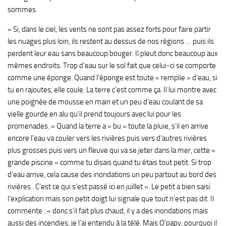
sommes.
« Si, dans le ciel, les vents ne sont pas assez forts pour faire partir
les nuages plus loin, ils restent au dessus de nos régions … puis ils
perdent leur eau sans beaucoup bouger. Il pleut donc beaucoup aux
mêmes endroits. Trop d’eau sur le sol fait que celui-ci se comporte
comme une éponge. Quand l’éponge est toute « remplie » d’eau, si
tu en rajoutes, elle coule. La terre c’est comme ça. Il lui montre avec
une poignée de mousse en main et un peu d’eau coulant de sa
vielle gourde en alu qu’il prend toujours avec lui pour les
promenades. « Quand la terre a « bu » toute la pluie, s’il en arrive
encore l’eau va couler vers les rivières puis vers d’autres rivières
plus grosses puis vers un fleuve qui va se jeter dans la mer, cette «
grande piscine » comme tu disais quand tu étais tout petit. Si trop
d’eau arrive, cela cause des inondations un peu partout au bord des
rivières . C’est ce qui s’est passé ici en juillet ». Le petit a bien saisi
l’explication mais son petit doigt lui signale que tout n’est pas dit. Il
commente : « donc s’il fait plus chaud, il y a des inondations mais
aussi des incendies, je l’ai entendu à la télé. Mais O’papy, pourquoi il