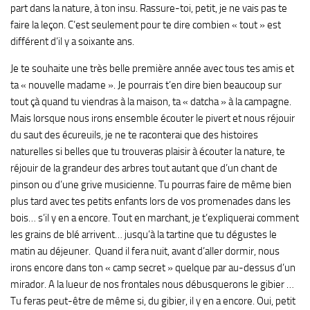
part dans la nature, à ton insu. Rassure-toi, petit, je ne vais pas te
faire la leçon. C’est seulement pour te dire combien « tout » est
différent d’il y a soixante ans.
Je te souhaite une très belle première année avec tous tes amis et
ta « nouvelle madame ». Je pourrais t’en dire bien beaucoup sur
tout çà quand tu viendras à la maison, ta « datcha » à la campagne.
Mais lorsque nous irons ensemble écouter le pivert et nous réjouir
du saut des écureuils, je ne te raconterai que des histoires
naturelles si belles que tu trouveras plaisir à écouter la nature, te
réjouir de la grandeur des arbres tout autant que d’un chant de
pinson ou d’une grive musicienne. Tu pourras faire de même bien
plus tard avec tes petits enfants lors de vos promenades dans les
bois… s’il y en a encore. Tout en marchant, je t’expliquerai comment
les grains de blé arrivent… jusqu’à la tartine que tu dégustes le
matin au déjeuner. Quand il fera nuit, avant d’aller dormir, nous
irons encore dans ton « camp secret » quelque par au-dessus d’un
mirador. A la lueur de nos frontales nous débusquerons le gibier …
Tu feras peut-être de même si, du gibier, il y en a encore. Oui, petit