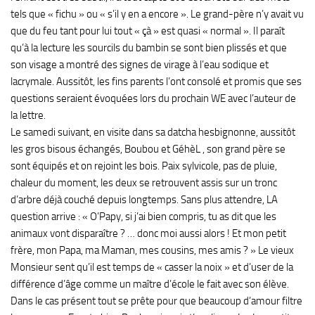
tels que « fichu » ou « s’il y en a encore ». Le grand-père n’y avait vu
que du feu tant pour lui tout « çà » est quasi « normal ». Il paraît
qu’à la lecture les sourcils du bambin se sont bien plissés et que
son visage a montré des signes de virage à l’eau sodique et
lacrymale. Aussitôt, les fins parents l’ont consolé et promis que ses
questions seraient évoquées lors du prochain WE avec l’auteur de
la lettre.
Le samedi suivant, en visite dans sa datcha hesbignonne, aussitôt
les gros bisous échangés, Boubou et GéhèL , son grand père se
sont équipés et on rejoint les bois. Paix sylvicole, pas de pluie,
chaleur du moment, les deux se retrouvent assis sur un tronc
d’arbre déjà couché depuis longtemps. Sans plus attendre, LA
question arrive : « O’Papy, si j’ai bien compris, tu as dit que les
animaux vont disparaître ? … donc moi aussi alors ! Et mon petit
frère, mon Papa, ma Maman, mes cousins, mes amis ? » Le vieux
Monsieur sent qu’il est temps de « casser la noix » et d’user de la
différence d’âge comme un maître d’école le fait avec son élève.
Dans le cas présent tout se prête pour que beaucoup d’amour filtre