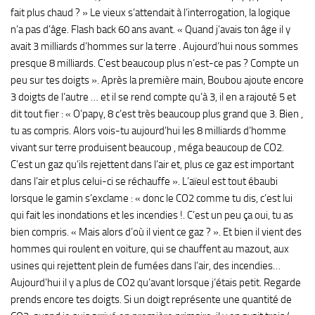
fait plus chaud ? » Le vieux s’attendait à l’interrogation, la logique
n’a pas d’âge. Flash back 60 ans avant. « Quand j’avais ton âge il y
avait 3 milliards d’hommes sur la terre . Aujourd’hui nous sommes
presque 8 milliards. C’est beaucoup plus n’est-ce pas ? Compte un
peu sur tes doigts ». Après la première main, Boubou ajoute encore
3 doigts de l’autre … et il se rend compte qu’à 3, il en a rajouté 5 et
dit tout fier : « O’papy, 8 c’est très beaucoup plus grand que 3. Bien ,
tu as compris. Alors vois-tu aujourd’hui les 8 milliards d’homme
vivant sur terre produisent beaucoup , méga beaucoup de CO2.
C’est un gaz qu’ils rejettent dans l’air et, plus ce gaz est important
dans l’air et plus celui-ci se réchauffe ». L’aïeul est tout ébaubi
lorsque le gamin s’exclame : « donc le CO2 comme tu dis, c’est lui
qui fait les inondations et les incendies !. C’est un peu ça oui, tu as
bien compris. « Mais alors d’où il vient ce gaz ? ». Et bien il vient des
hommes qui roulent en voiture, qui se chauffent au mazout, aux
usines qui rejettent plein de fumées dans l’air, des incendies…
Aujourd’hui il y a plus de CO2 qu’avant lorsque j’étais petit. Regarde
prends encore tes doigts. Si un doigt représente une quantité de