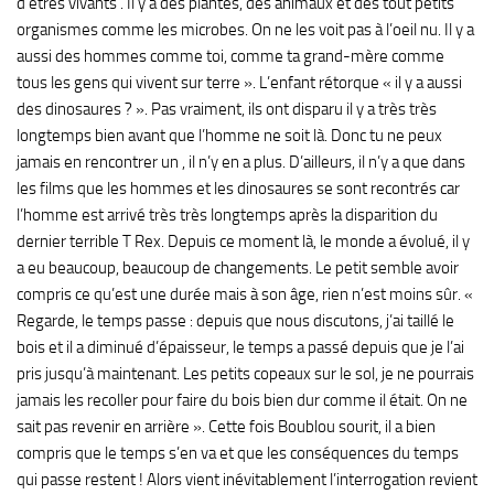
d’êtres vivants . Il y a des plantes, des animaux et des tout petits
organismes comme les microbes. On ne les voit pas à l’oeil nu. Il y a
aussi des hommes comme toi, comme ta grand-mère comme
tous les gens qui vivent sur terre ». L’enfant rétorque « il y a aussi
des dinosaures ? ». Pas vraiment, ils ont disparu il y a très très
longtemps bien avant que l’homme ne soit là. Donc tu ne peux
jamais en rencontrer un , il n’y en a plus. D’ailleurs, il n’y a que dans
les films que les hommes et les dinosaures se sont recontrés car
l’homme est arrivé très très longtemps après la disparition du
dernier terrible T Rex. Depuis ce moment là, le monde a évolué, il y
a eu beaucoup, beaucoup de changements. Le petit semble avoir
compris ce qu’est une durée mais à son âge, rien n’est moins sûr. «
Regarde, le temps passe : depuis que nous discutons, j’ai taillé le
bois et il a diminué d’épaisseur, le temps a passé depuis que je l’ai
pris jusqu’à maintenant. Les petits copeaux sur le sol, je ne pourrais
jamais les recoller pour faire du bois bien dur comme il était. On ne
sait pas revenir en arrière ». Cette fois Boublou sourit, il a bien
compris que le temps s’en va et que les conséquences du temps
qui passe restent ! Alors vient inévitablement l’interrogation revient