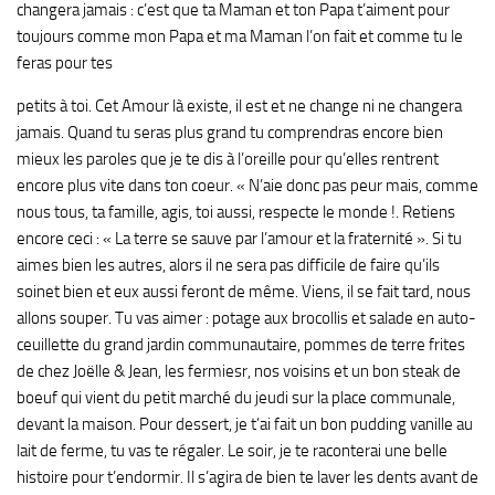
changera jamais : c’est que ta Maman et ton Papa t’aiment pour
toujours comme mon Papa et ma Maman l’on fait et comme tu le
feras pour tes
petits à toi. Cet Amour là existe, il est et ne change ni ne changera
jamais. Quand tu seras plus grand tu comprendras encore bien
mieux les paroles que je te dis à l’oreille pour qu’elles rentrent
encore plus vite dans ton coeur. « N’aie donc pas peur mais, comme
nous tous, ta famille, agis, toi aussi, respecte le monde !. Retiens
encore ceci : « La terre se sauve par l’amour et la fraternité ». Si tu
aimes bien les autres, alors il ne sera pas difficile de faire qu’ils
soinet bien et eux aussi feront de même. Viens, il se fait tard, nous
allons souper. Tu vas aimer : potage aux brocollis et salade en auto-
ceuillette du grand jardin communautaire, pommes de terre frites
de chez Joëlle & Jean, les fermiesr, nos voisins et un bon steak de
boeuf qui vient du petit marché du jeudi sur la place communale,
devant la maison. Pour dessert, je t’ai fait un bon pudding vanille au
lait de ferme, tu vas te régaler. Le soir, je te raconterai une belle
histoire pour t’endormir. Il s’agira de bien te laver les dents avant de