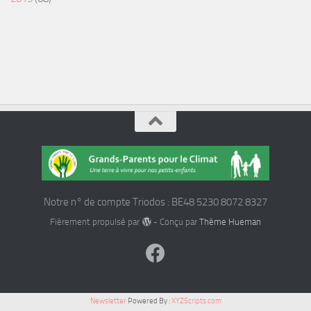
Notre n° de compte Triodos : BE48 5230 8072 8327
Fièrement propulsé par
- Conçu par
Thème Hueman
Newsletter
Powered By :
XYZScripts.com