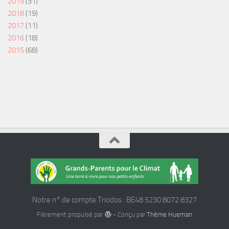
2019
(31)
2018
(19)
2017
(11)
2016
(18)
2015
(68)
Notre n° de compte Triodos : BE48 5230 8072 8327
Fièrement propulsé par
- Conçu par
Thème Hueman