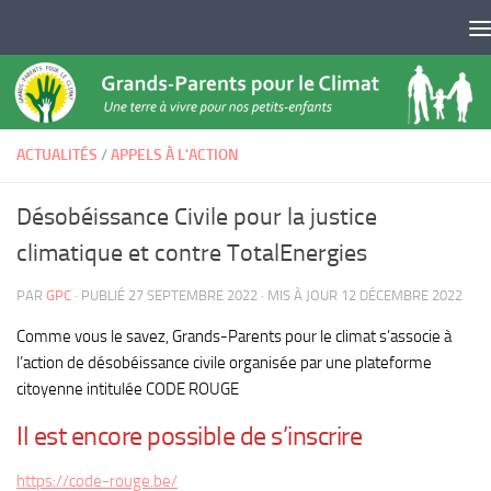
Skip to content
ACTUALITÉS
/
APPELS À L'ACTION
Désobéissance Civile pour la justice
climatique et contre TotalEnergies
PAR
GPC
· PUBLIÉ
27 SEPTEMBRE 2022
· MIS À JOUR
12 DÉCEMBRE 2022
Comme vous le savez, Grands-Parents pour le climat s’associe à
l’action de désobéissance civile organisée par une plateforme
citoyenne intitulée CODE ROUGE
Il est encore possible de s’inscrire
https://code-rouge.be/