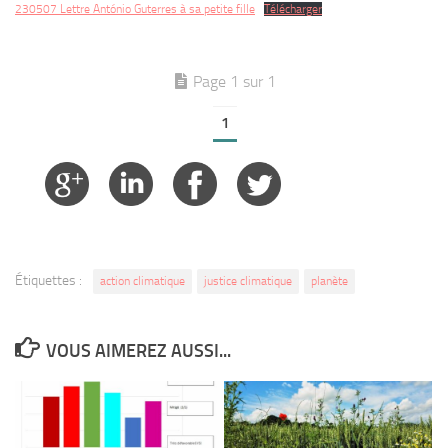
230507 Lettre António Guterres à sa petite fille
Télécharger
Page 1 sur 1
1
Étiquettes :
action climatique
justice climatique
planète
VOUS AIMEREZ AUSSI...