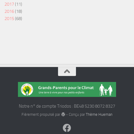
2017
(11)
2016
(18)
2015
(68)
Notre n° de compte Triodos : BE48 5230 8072 8327
Fièrement propulsé par
- Conçu par
Thème Hueman