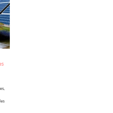
es
es,
les