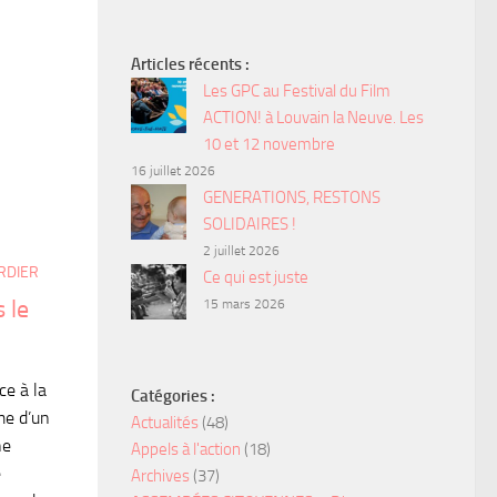
Articles récents :
Les GPC au Festival du Film
ACTION! à Louvain la Neuve. Les
10 et 12 novembre
16 juillet 2026
GENERATIONS, RESTONS
SOLIDAIRES !
2 juillet 2026
RDIER
Ce qui est juste
 le
15 mars 2026
ce à la
Catégories :
me d’un
Actualités
(48)
ne
Appels à l'action
(18)
e
Archives
(37)