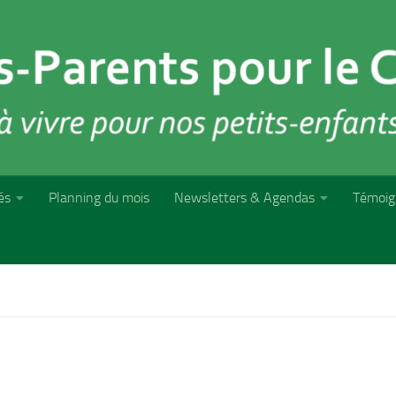
és
Planning du mois
Newsletters & Agendas
Témoig