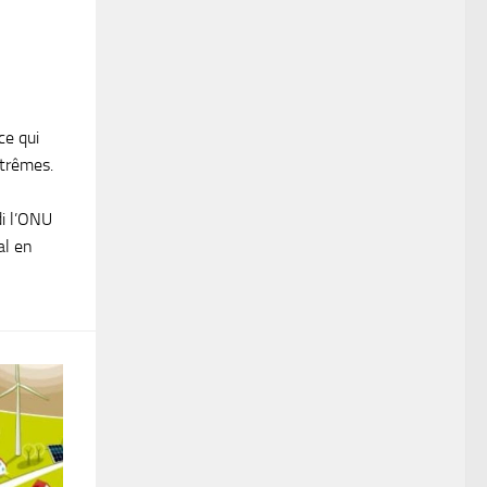
ce qui
xtrêmes.
di l’ONU
al en