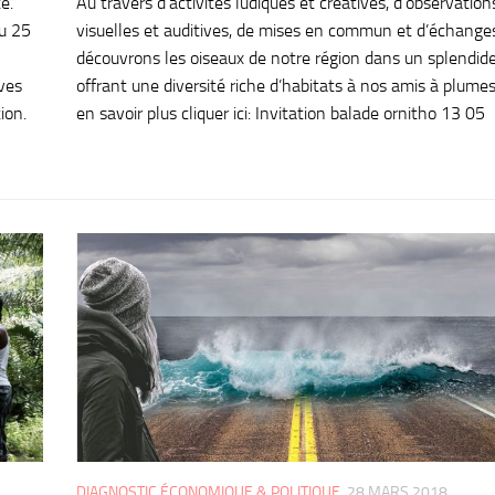
e.
Au travers d’activités ludiques et créatives, d’observation
ou 25
visuelles et auditives, de mises en commun et d’échange
découvrons les oiseaux de notre région dans un splendide
ives
offrant une diversité riche d’habitats à nos amis à plumes
ion.
en savoir plus cliquer ici: Invitation balade ornitho 13 05
DIAGNOSTIC ÉCONOMIQUE & POLITIQUE
28 MARS 2018