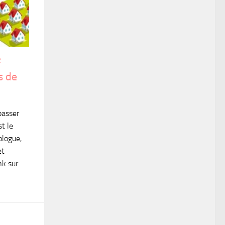
R
s de
passer
st le
ologue,
et
nk sur