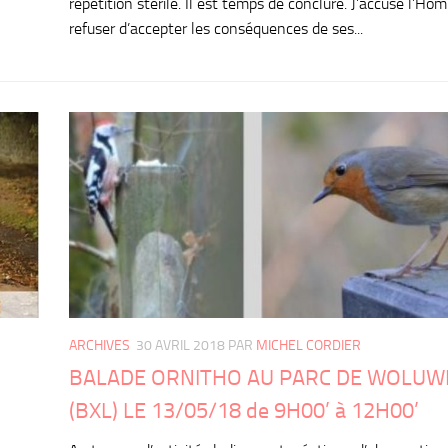
répétition stérile. Il est temps de conclure. J’accuse l’H
refuser d’accepter les conséquences de ses...
ARCHIVES
30 AVRIL 2018
PAR
MICHEL CORDIER
BALADE ORNITHO AU PARC DE WOLUW
(BXL) LE 13/05/18 de 9H00’ à 12H00’