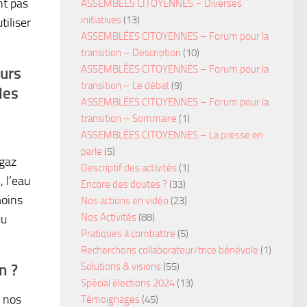
nt pas
ASSEMBÉES CITOYENNES – Diverses
initiatives
(13)
tiliser
ASSEMBLÉES CITOYENNES – Forum pour la
transition – Description
(10)
ASSEMBLÉES CITOYENNES – Forum pour la
eurs
transition – Le débat
(9)
les
ASSEMBLÉES CITOYENNES – Forum pour la
transition – Sommaire
(1)
ASSEMBLÉES CITOYENNES – La presse en
parle
(5)
 gaz
Descriptif des activités
(1)
, l’eau
Encore des doutes ?
(33)
moins
Nos actions en vidéo
(23)
Nos Activités
(88)
u
Pratiques à combattre
(5)
Recherchons collaborateur/trice bénévole
(1)
Solutions & visions
(55)
n ?
Spécial élections 2024
(13)
e nos
Témoignages
(45)