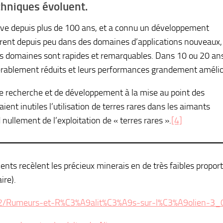
echniques évoluent.
ive depuis plus de 100 ans, et a connu un développement
trent depuis peu dans des domaines d’applications nouveaux,
es domaines sont rapides et remarquables. Dans 10 ou 20 ans
dérablement réduits et leurs performances grandement amélio
de recherche et de développement à la mise au point des
ent inutiles l’utilisation de terres rares dans les aimants
ullement de l’exploitation de « terres rares ».
[4]
ments recèlent les précieux minerais en de très faibles proport
ire).
/12/Rumeurs-et-R%C3%A9alit%C3%A9s-sur-l%C3%A9olien-3_0