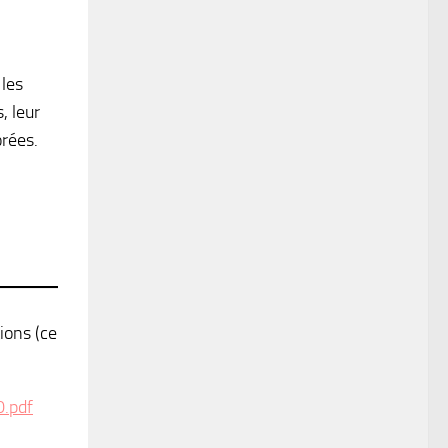
 les
, leur
rées.
ions (ce
.pdf