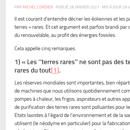
PAR
MICHEL CORDIER
· PUBLIÉ
28 JANVIER 2021
· MIS À JOUR
28 
Il est courant d’entendre décrier les éoliennes et le
terres » rares. Et cet argument est parfois brandi par
du renouvelable, au profit des énergies fossiles.
Cela appelle cinq remarques.
1) « Les ‘’terres rares’’ ne sont pas des
rares du tout
[1]
.
Les réserves mondiales sont importantes, bien réparti
de machines que nous utilisons quotidiennement comme
pompes à chaleur, les frigos, aspirateurs et autres a
de purification des terres rares sont polluantes pour l
Etats laxistes à l’égard de l’environnement et de la s
utilisent (le néodyme en particulier) pour la fabrica