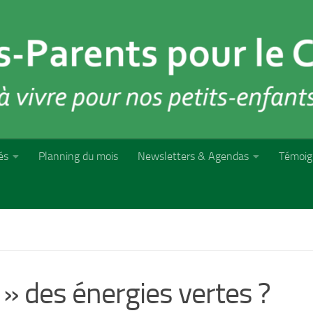
és
Planning du mois
Newsletters & Agendas
Témoig
 » des énergies vertes ?