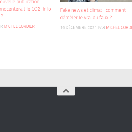
nouvelle publication
nnocenterait le CO2. Info
Fake news et climat : comment
 ?
démêler le vrai du faux ?
AR
MICHEL CORDIER
16 DÉCEMBRE 2021
PAR
MICHEL CORD