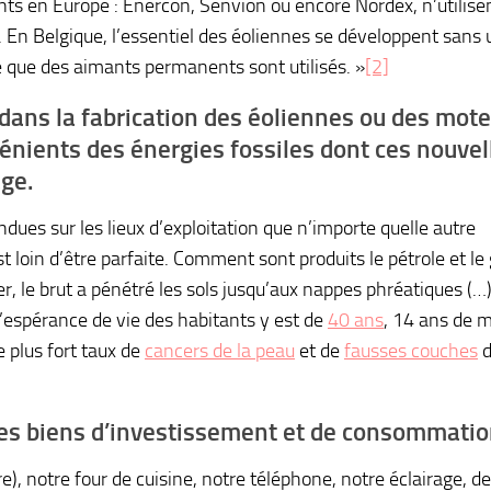
nts en Europe : Enercon, Senvion ou encore Nordex, n’utilise
En Belgique, l’essentiel des éoliennes se développent sans u
ore que des aimants permanents sont utilisés. »
[2]
e dans la fabrication des éoliennes ou des mot
énients des énergies fossiles dont ces nouvel
age.
ndues sur les lieux d’exploitation que n’importe quelle autre
st loin d’être parfaite. Comment sont produits le pétrole et le
r, le brut a pénétré les sols jusqu’aux nappes phréatiques (…)
« L’espérance de vie des habitants y est de
40 ans
, 14 ans de 
 plus fort taux de
cancers de la peau
et de
fausses couches
d
tres biens d’investissement et de consommatio
re), notre four de cuisine, notre téléphone, notre éclairage, d