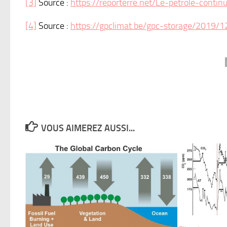
[3]
Source :
https://reporterre.net/Le-petrole-conti
[4]
Source :
https://gpclimat.be/gpc-storage/2019
VOUS AIMEREZ AUSSI...