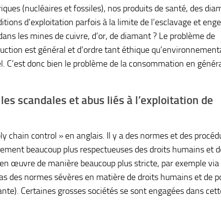
triques (nucléaires et fossiles), nos produits de santé, des dia
tions d’exploitation parfois à la limite de l’esclavage et eng
dans les mines de cuivre, d’or, de diamant ? Le problème de
duction est général et d’ordre tant éthique qu’environnemental
 C’est donc bien le problème de la consommation en généra
les scandales et abus liés à l’exploitation de
ply chain control » en anglais. Il y a des normes et des procéd
nement beaucoup plus respectueuses des droits humains et d
 en œuvre de manière beaucoup plus stricte, par exemple via
 pas des normes sévères en matière de droits humains et de po
lante). Certaines grosses sociétés se sont engagées dans cett