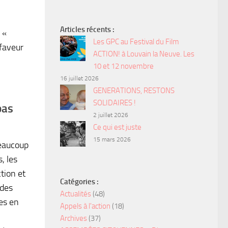
Articles récents :
 «
Les GPC au Festival du Film
 faveur
ACTION! à Louvain la Neuve. Les
10 et 12 novembre
16 juillet 2026
GENERATIONS, RESTONS
SOLIDAIRES !
pas
2 juillet 2026
Ce qui est juste
15 mars 2026
beaucoup
, les
tion et
Catégories :
 des
Actualités
(48)
nes en
Appels à l'action
(18)
Archives
(37)