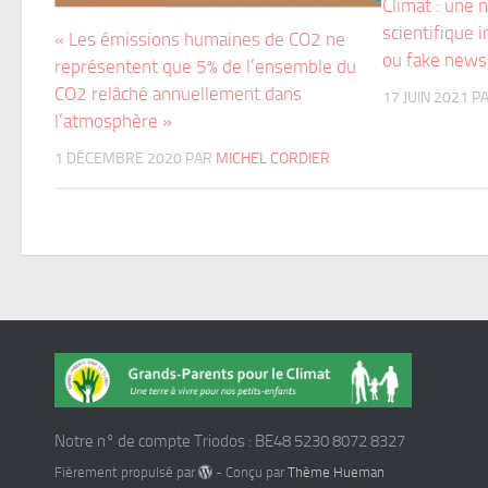
Climat : une 
scientifique i
« Les émissions humaines de CO2 ne
ou fake news
représentent que 5% de l’ensemble du
CO2 relâché annuellement dans
17 JUIN 2021
P
l’atmosphère »
1 DÉCEMBRE 2020
PAR
MICHEL CORDIER
Notre n° de compte Triodos : BE48 5230 8072 8327
Fièrement propulsé par
- Conçu par
Thème Hueman