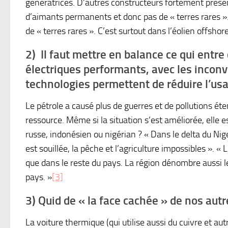
génératrices. D’autres constructeurs fortement prése
d’aimants permanents et donc pas de « terres rares ». 
de « terres rares ». C’est surtout dans l’éolien offsh
2) Il faut mettre en balance ce qui entr
électriques performants, avec les inconv
technologies permettent de réduire l’us
Le pétrole a causé plus de guerres et de pollutions éte
ressource. Même si la situation s’est améliorée, elle e
russe, indonésien ou nigérian ? « Dans le delta du Nige
est souillée, la pêche et l’agriculture impossibles ». 
que dans le reste du pays. La région dénombre aussi le
pays. »
[3]
3) Quid de « la face cachée » de nos au
La voiture thermique (qui utilise aussi du cuivre et aut