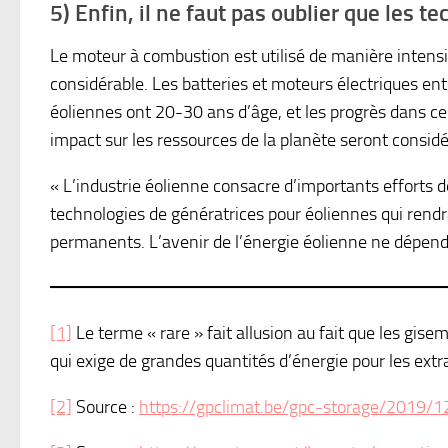
5) Enfin, il ne faut pas oublier que les t
Le moteur à combustion est utilisé de manière intens
considérable. Les batteries et moteurs électriques en
éoliennes ont 20-30 ans d’âge, et les progrès dans c
impact sur les ressources de la planète seront consi
« L’industrie éolienne consacre d’importants efforts 
technologies de génératrices pour éoliennes qui rendrai
permanents. L’avenir de l’énergie éolienne ne dépend n
[1]
Le terme « rare » fait allusion au fait que les gise
qui exige de grandes quantités d’énergie pour les extra
[2]
Source :
https://gpclimat.be/gpc-storage/2019