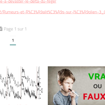
nue-a-devaster-le-delta-du-Niger
/12/Rumeurs-et-R%C3%A9alit%C3%A9s-sur-l%C3%A9olien-3_0
Page 1 sur 1
1