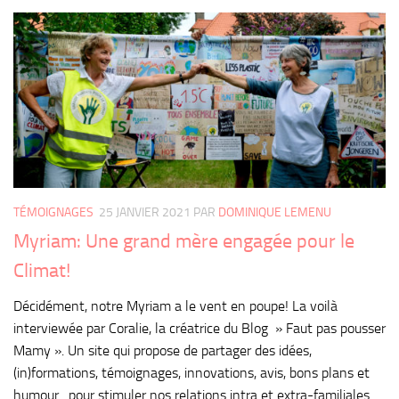
TÉMOIGNAGES
25 JANVIER 2021
PAR
DOMINIQUE LEMENU
Myriam: Une grand mère engagée pour le
Climat!
Décidément, notre Myriam a le vent en poupe! La voilà
interviewée par Coralie, la créatrice du Blog » Faut pas pousser
Mamy ». Un site qui propose de partager des idées,
(in)formations, témoignages, innovations, avis, bons plans et
humour…pour stimuler nos relations intra et extra-familiales.