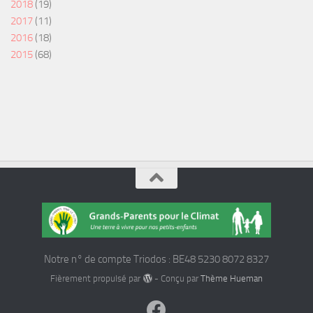
2018
(19)
2017
(11)
2016
(18)
2015
(68)
Notre n° de compte Triodos : BE48 5230 8072 8327
Fièrement propulsé par
- Conçu par
Thème Hueman